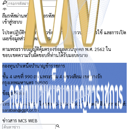
ลืมรหัสผ่านหรือไม่?
ขอรหัสผ่านใหม่
เข้าสู่ระบบ
โปรดปฏิบัติหน้าที่ที่เกี่ยวข้องกับการเก็บรวบรวม การใช้ และการเปิด
เผยข้อมูลส่วนบุคคลของสมาชิก
ตามพระราชบัญญัติคุ้มครองข้อมูลส่วนบุคคล พ.ศ. 2562 ใน
ขอบเขตความรับผิดชอบที่ท่านได้รับมอบหมาย
กองทุนบำเหน็จบำนาญข้าราชการ
ชั้น 4 เลขที่ 990 ถนนพระราม 4 แขวงสีลม เขตบางรัก
กรุงเทพมหานคร 10500
ข้อมูลติดต่อ
โทร. 0-2636-1000 โทรสาร 0-2636-0603 ไปรษณีย์อิเล็กทรอนิกส์:
saraban@gpf.or.th
ข่าวสาร MCS-WEB